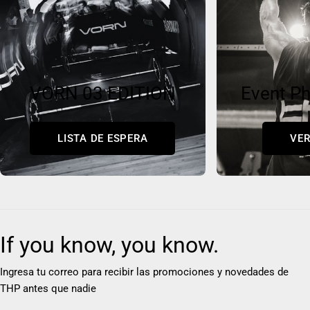
VORN 03 EDITION
Event Ph
LISTA DE ESPERA
VER
If you know, you know.
Ingresa tu correo para recibir las promociones y novedades de
THP antes que nadie