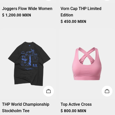
Joggers Flow Wide Women
Vorn Cap THP Limited
Edition
Precio
$ 1,200.00 MXN
regular
Precio
$ 450.00 MXN
regular
ELIGE OPCIONES
ELI
THP World Championship
Top Active Cross
Stockholm Tee
Precio
$ 800.00 MXN