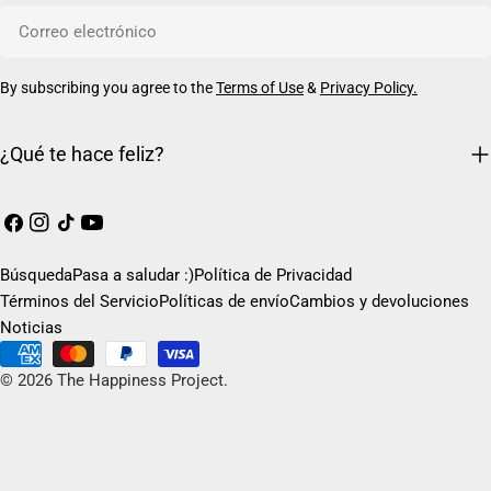
Correo
electrónico
By subscribing you agree to the
Terms of Use
&
Privacy Policy.
¿Qué te hace feliz?
Facebook
Instagram
Tik
YouTube
Tok
Búsqueda
Pasa a saludar :)
Política de Privacidad
Términos del Servicio
Políticas de envío
Cambios y devoluciones
Noticias
Métodos
de
© 2026
The Happiness Project
.
pago