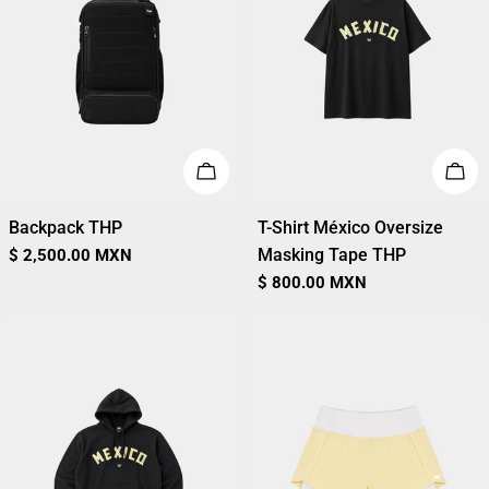
AÑADIR A CARRITO
ELI
Backpack THP
T-Shirt México Oversize
Masking Tape THP
Precio
$ 2,500.00 MXN
regular
Precio
$ 800.00 MXN
regular