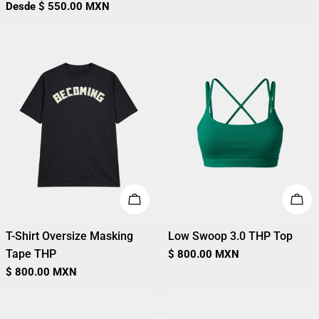
regular
Precio
Desde
$ 550.00 MXN
regular
ELIGE OPCIONES
ELI
T-Shirt Oversize Masking
Low Swoop 3.0 THP Top
Tape THP
Precio
$ 800.00 MXN
regular
Precio
$ 800.00 MXN
regular