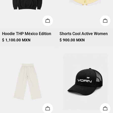
ELIGE OPCIONES
ELI
Hoodie THP México Edition
Shorts Cool Active Women
Precio
$ 1,100.00 MXN
Precio
$ 900.00 MXN
regular
regular
ELIGE OPCIONES
AÑA