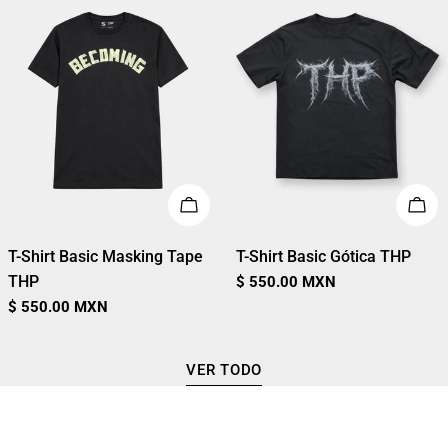
ELIGE OPCIONES
ELI
T-Shirt Basic Masking Tape
T-Shirt Basic Gótica THP
THP
Precio
$ 550.00 MXN
regular
Precio
$ 550.00 MXN
regular
VER TODO